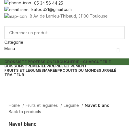
05 34 56 44 25
kafood31@gmail.com
8 Av. de Larrieu-Thibaud, 31100 Toulouse
Catégorie
Menu
GROSSISTE PROFESSIONEL
BOUCHERIE – CHARCUTERIE
BOISSONS
CRÈMERIE
EPICERIE
EQUIPEMENT
FRUITS ET LÉGUMES
MARÉE
PRODUITS DU MONDE
SURGELÉ
TRAITEUR
Home
Fruits et légumes
Légume
Navet blanc
Back to products
Navet blanc