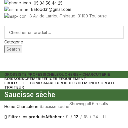
05 34 56 44 25
kafood31@gmail.com
8 Av. de Larrieu-Thibaud, 31100 Toulouse
Catégorie
Search
GROSSISTE PROFESSIONEL
BOUCHERIE – CHARCUTERIE
BOISSONS
CRÈMERIE
EPICERIE
EQUIPEMENT
FRUITS ET LÉGUMES
MARÉE
PRODUITS DU MONDE
SURGELÉ
TRAITEUR
Saucisse sèche
Showing all 6 results
Home
Charcuterie
Saucisse sèche
Filtrer les produits
Afficher
9
12
18
24