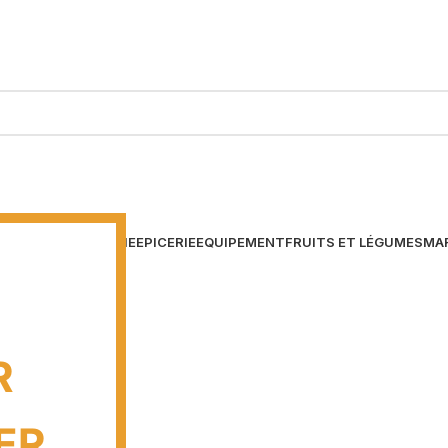
BOISSONS
CRÈMERIE
EPICERIE
EQUIPEMENT
FRUITS ET LÉGUMES
MA
R
ER