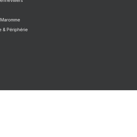
ennevilliers
– Maromme
 & Périphérie