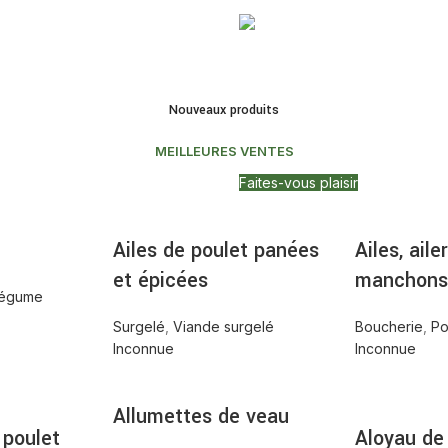
Frites
Nouveaux produits
Les frites se marient parfaitem
tous les repas... et avec à peu 
MEILLEURES VENTES
le reste !
Faites-vous plaisir
Ailes de poulet panées
Ailes, ail
et épicées
manchons 
égume
Surgelé
,
Viande surgelé
Boucherie
,
Po
Inconnue
Inconnue
Allumettes de veau
 poulet
Aloyau de