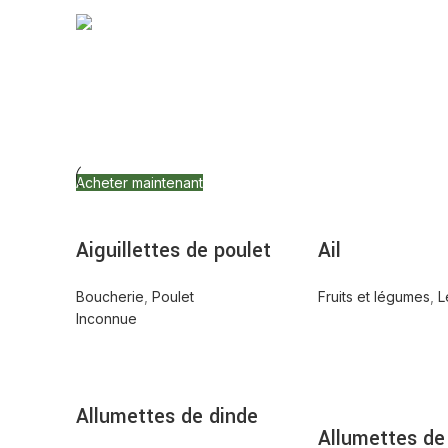
Boissons
Profitez de notre délicieuse sélection de
sodas et de boissons provenant du monde
entier.
Acheter maintenant
Aiguillettes de poulet
Ail
Boucherie
,
Poulet
Fruits et légumes
,
L
Inconnue
Allumettes de dinde
Allumettes de