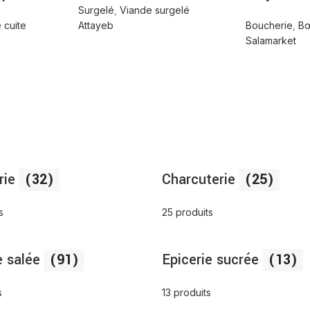
Surgelé
,
Viande surgelé
 cuite
Attayeb
Boucherie
,
B
Salamarket
rie
(32)
Charcuterie
(25)
s
25 produits
e salée
(91)
Epicerie sucrée
(13)
s
13 produits