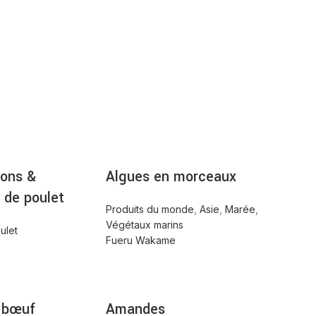
ent avec
près tout
erons &
Algues en morceaux
de poulet
Produits du monde
,
Asie
,
Marée
,
Végétaux marins
ulet
Fueru Wakame
 bœuf
Amandes