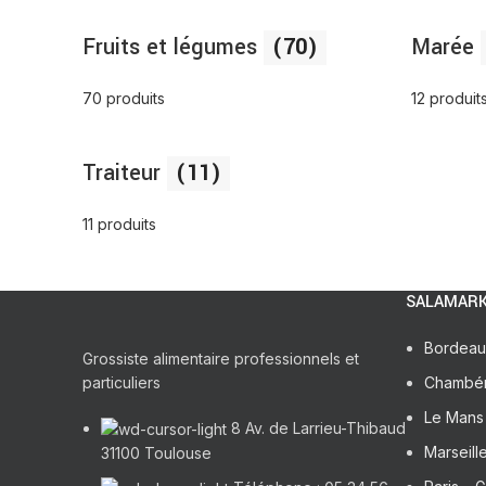
Fruits et légumes
(70)
Marée
70 produits
12 produit
Traiteur
(11)
11 produits
SALAMARK
Bordeau
Grossiste alimentaire professionnels et
particuliers
Chambé
Le Mans 
8 Av. de Larrieu-Thibaud
Marseill
31100 Toulouse