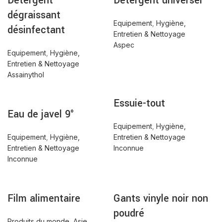
Détergent
Détergent universel
dégraissant
Equipement
,
Hygiène,
désinfectant
Entretien & Nettoyage
Aspec
Equipement
,
Hygiène,
Entretien & Nettoyage
Assainythol
Essuie-tout
Eau de javel 9°
Equipement
,
Hygiène,
Equipement
,
Hygiène,
Entretien & Nettoyage
Entretien & Nettoyage
Inconnue
Inconnue
Film alimentaire
Gants vinyle noir non
poudré
Produits du monde
,
Asie
,