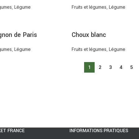
égumes
,
Légume
Fruits et légumes
,
Légume
non de Paris
Choux blanc
égumes
,
Légume
Fruits et légumes
,
Légume
1
2
3
4
5
ET FRANCE
INFORMATIONS PRATIQUES