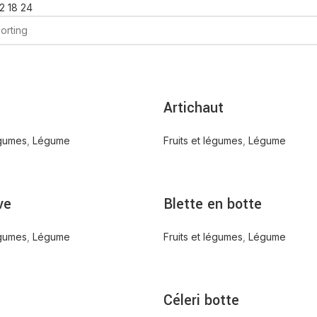
12
18
24
Artichaut
égumes
,
Légume
Fruits et légumes
,
Légume
ve
Blette en botte
égumes
,
Légume
Fruits et légumes
,
Légume
Céleri botte