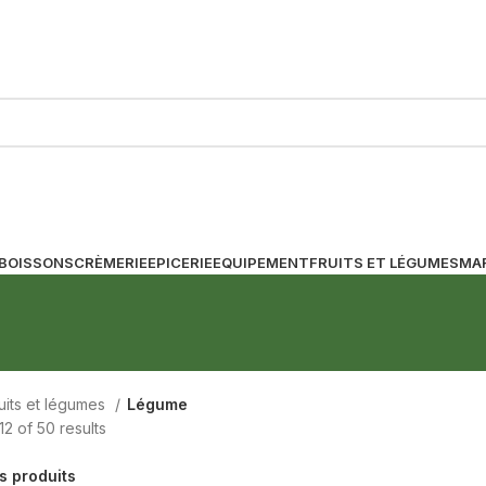
BOISSONS
CRÈMERIE
EPICERIE
EQUIPEMENT
FRUITS ET LÉGUMES
MA
uits et légumes
Légume
2 of 50 results
es produits