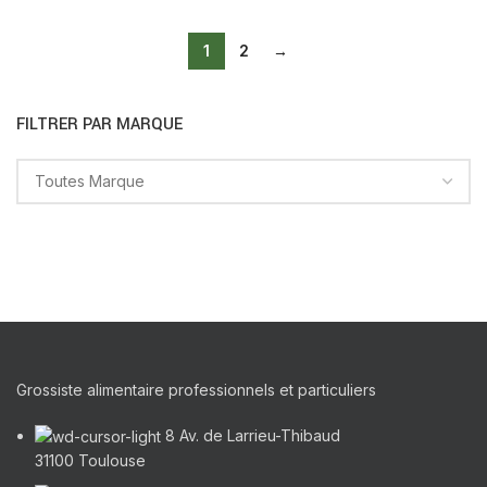
1
2
→
FILTRER PAR MARQUE
Grossiste alimentaire professionnels et particuliers
8 Av. de Larrieu-Thibaud
31100 Toulouse