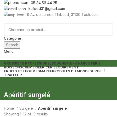
05 34 56 44 25
kafood31@gmail.com
8 Av. de Larrieu-Thibaud, 31100 Toulouse
Catégorie
Search
Menu
GROSSISTE PROFESSIONEL
BOUCHERIE – CHARCUTERIE
BOISSONS
CRÈMERIE
EPICERIE
EQUIPEMENT
FRUITS ET LÉGUMES
MARÉE
PRODUITS DU MONDE
SURGELÉ
TRAITEUR
Apéritif surgelé
Home
Surgelé
Apéritif surgelé
Showing 1–12 of 15 results