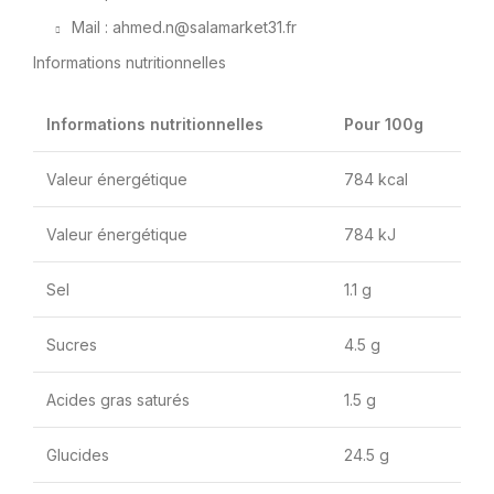
Mail : ahmed.n@salamarket31.fr
Informations nutritionnelles
Informations nutritionnelles
Pour 100g
Valeur énergétique
784 kcal
Valeur énergétique
784 kJ
Sel
1.1 g
Sucres
4.5 g
Acides gras saturés
1.5 g
Glucides
24.5 g