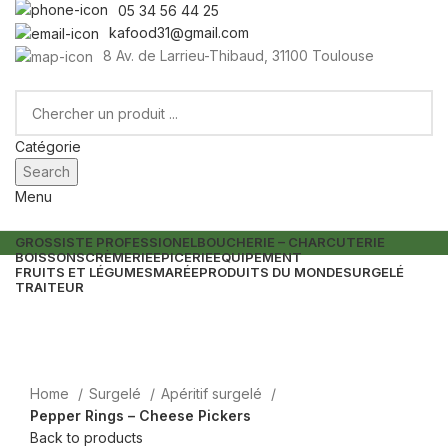
05 34 56 44 25
kafood31@gmail.com
8 Av. de Larrieu-Thibaud, 31100 Toulouse
Catégorie
Search
Menu
GROSSISTE PROFESSIONEL
BOUCHERIE – CHARCUTERIE
BOISSONS
CRÈMERIE
EPICERIE
EQUIPEMENT
FRUITS ET LÉGUMES
MARÉE
PRODUITS DU MONDE
SURGELÉ
TRAITEUR
Home
Surgelé
Apéritif surgelé
Pepper Rings – Cheese Pickers
Back to products