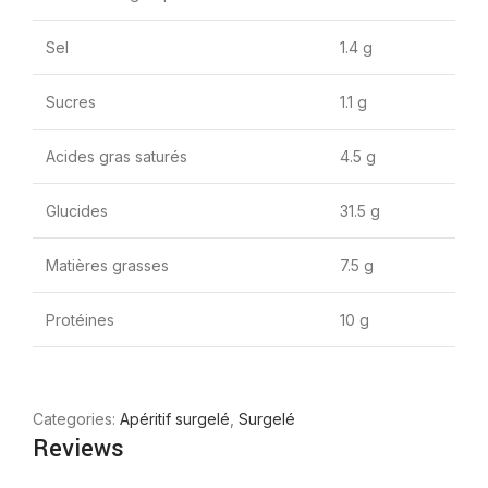
Sel
1.4 g
Sucres
1.1 g
Acides gras saturés
4.5 g
Glucides
31.5 g
Matières grasses
7.5 g
Protéines
10 g
Categories:
Apéritif surgelé
,
Surgelé
Reviews