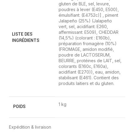
gluten de BLE, sel, levure,
poudres à lever (E450, E500),
émulsifiant: (E4752c)] , piment
Jalapeño (25%) (Jalapeño
vert, sel, acidifiant: E260,
affermissant: E509), CHEDDAR
LISTE DES
(14,5%) (colorant : E160b),
INGRÉDIENTS
préparation fromagère (10%)
(FROMAGE, amidon modifié,
poudre de LACTOSERUM,
BEURRE, protéines de LAIT, sel,
colorants (E160c, E160a),
acidifiant (E270)), eau, amidon,
stabilisant (E461). Contient des
produits laitiers et du gluten.
1 kg
POIDS
Expédition & livraison