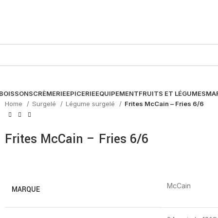
BOISSONS
CRÈMERIE
EPICERIE
EQUIPEMENT
FRUITS ET LÉGUMES
MA
Home
Surgelé
Légume surgelé
Frites McCain – Fries 6/6
Frites McCain – Fries 6/6
McCain
MARQUE