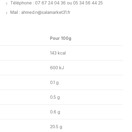
Téléphone : 07 67 24 04 36 ou 05 34 56 44 25
Mail : ahmed.n@salamarket31.fr
Pour 100g
143 kcal
600 kJ
0.1 g
0.5 g
0.6 g
20.5 g