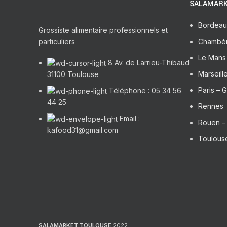
SALAMARK
Bordeau
Grossiste alimentaire professionnels et
particuliers
Chambé
Le Mans 
8 Av. de Larrieu-Thibaud
Marseill
31100 Toulouse
Paris – G
Téléphone : 05 34 56
44 25
Rennes
Email :
Rouen 
kafood31@gmail.com
Toulouse
SALAMARKET TOULOUSE
2022