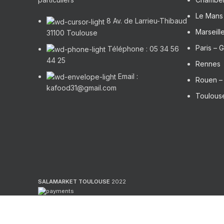
Le Mans 
8 Av. de Larrieu-Thibaud
Marseill
31100 Toulouse
Paris – G
Téléphone : 05 34 56
44 25
Rennes
Email :
Rouen 
kafood31@gmail.com
Toulouse
SALAMARKET TOULOUSE
2022