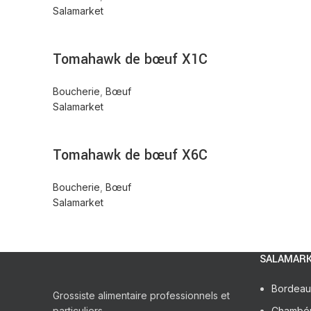
Salamarket
Tomahawk de bœuf X1C
Boucherie
,
Bœuf
Salamarket
Tomahawk de bœuf X6C
Boucherie
,
Bœuf
Salamarket
SALAMARK
Bordeau
Grossiste alimentaire professionnels et
particuliers
Chambé