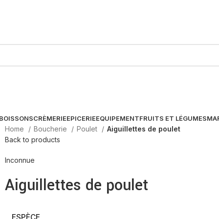
BOISSONS
CRÈMERIE
EPICERIE
EQUIPEMENT
FRUITS ET LÉGUMES
MA
Home
Boucherie
Poulet
Aiguillettes de poulet
Back to products
Inconnue
Aiguillettes de poulet
ESPÈCE