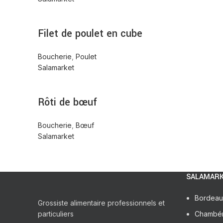
Filet de poulet en cube
Boucherie
,
Poulet
Salamarket
Rôti de bœuf
Boucherie
,
Bœuf
Salamarket
SALAMARK
Bordeau
Grossiste alimentaire professionnels et
particuliers
Chambé