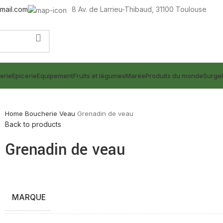
mail.com
8 Av. de Larrieu-Thibaud, 31100 Toulouse
erie
Epicerie
Equipement
Fruits et légumes
Marée
Produits du monde
Surge
Home
Boucherie
Veau
Grenadin de veau
Back to products
Grenadin de veau
MARQUE