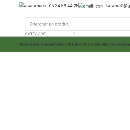
kafood31@g
05 34 56 44 25
CATÉGORIE
Grossiste professionel
Boucherie – Charcuterie
Boissons
Crèm