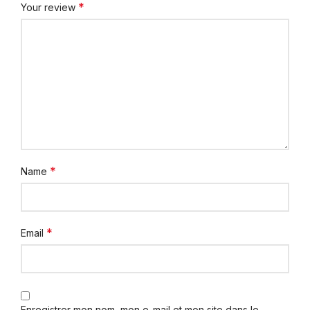
*
Your review
*
Name
*
Email
Enregistrer mon nom, mon e-mail et mon site dans le