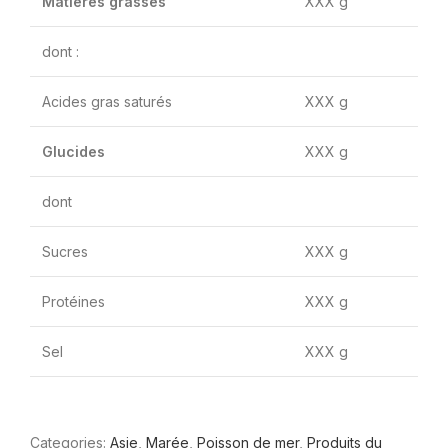
Matières grasses
XXX g
dont :
Acides gras saturés
XXX g
Glucides
XXX g
dont
Sucres
XXX g
Protéines
XXX g
Sel
XXX g
Categories:
Asie
,
Marée
,
Poisson de mer
,
Produits du