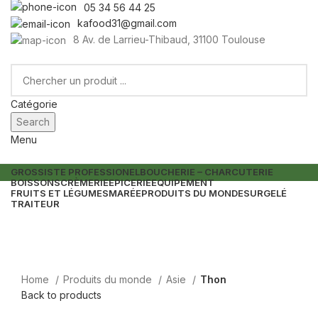
05 34 56 44 25
kafood31@gmail.com
8 Av. de Larrieu-Thibaud, 31100 Toulouse
Catégorie
Search
Menu
GROSSISTE PROFESSIONEL
BOUCHERIE – CHARCUTERIE
BOISSONS
CRÈMERIE
EPICERIE
EQUIPEMENT
FRUITS ET LÉGUMES
MARÉE
PRODUITS DU MONDE
SURGELÉ
TRAITEUR
Home
Produits du monde
Asie
Thon
Back to products