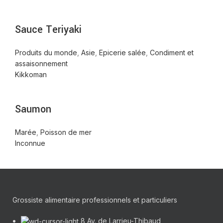
Sauce Teriyaki
Produits du monde
,
Asie
,
Epicerie salée
,
Condiment et
assaisonnement
Kikkoman
Saumon
Marée
,
Poisson de mer
Inconnue
Grossiste alimentaire professionnels et particuliers
8 Av. de Larrieu-Thibaud