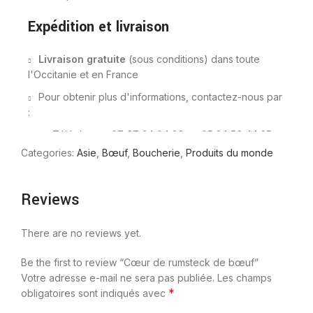
Expédition et livraison
Livraison gratuite
(sous conditions) dans toute
l'Occitanie et en France
Pour obtenir plus d'informations, contactez-nous par
:
Téléphone : 07 67 24 04 36 ou 05 34 56 44 25
Categories:
Asie
,
Bœuf
,
Boucherie
,
Produits du monde
Mail : ahmed.n@salamarket31.fr
Reviews
There are no reviews yet.
Be the first to review “Cœur de rumsteck de bœuf”
Votre adresse e-mail ne sera pas publiée.
Les champs
*
obligatoires sont indiqués avec