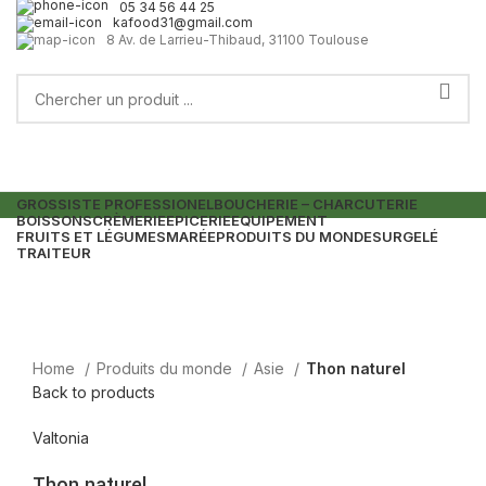
05 34 56 44 25
kafood31@gmail.com
8 Av. de Larrieu-Thibaud, 31100 Toulouse
GROSSISTE PROFESSIONEL
BOUCHERIE – CHARCUTERIE
BOISSONS
CRÈMERIE
EPICERIE
EQUIPEMENT
FRUITS ET LÉGUMES
MARÉE
PRODUITS DU MONDE
SURGELÉ
TRAITEUR
Home
Produits du monde
Asie
Thon naturel
Back to products
Valtonia
Thon naturel