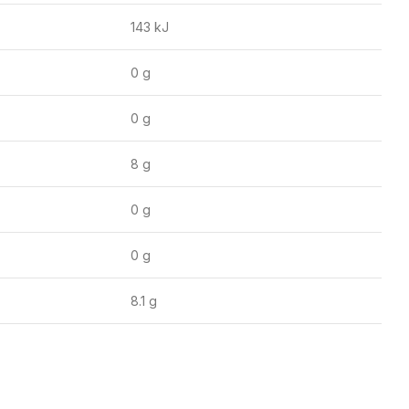
143 kJ
0 g
0 g
8 g
0 g
0 g
8.1 g