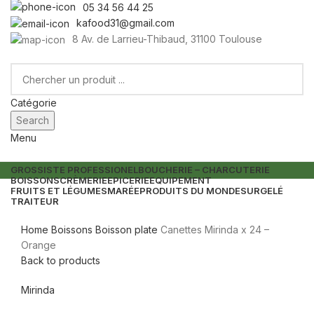
05 34 56 44 25
kafood31@gmail.com
8 Av. de Larrieu-Thibaud, 31100 Toulouse
Catégorie
Search
Menu
GROSSISTE PROFESSIONEL
BOUCHERIE – CHARCUTERIE
BOISSONS
CRÈMERIE
EPICERIE
EQUIPEMENT
FRUITS ET LÉGUMES
MARÉE
PRODUITS DU MONDE
SURGELÉ
TRAITEUR
Home
Boissons
Boisson plate
Canettes Mirinda x 24 –
Orange
Back to products
Mirinda