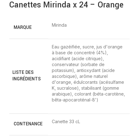
Canettes Mirinda x 24 – Orange
Mirinda
MARQUE
Eau gazéifiée, sucre, jus d'orange
à base de concentré (4%),
acidifiant (acide citrique),
conservateur (sorbate de
potassium), antioxydant (acide
LISTE DES
ascorbique), arôme naturel
INGRÉDIENTS
d'orange, édulcorants (acésulfame
K, sucralose), stabilisant (gomme
arabique), colorant (béta-carotène,
bêta-apocaroténal-8')
Canette 33 cL
CONTENANCE