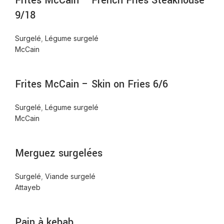
Frites McCain – French Fries Steakhouse
9/18
Surgelé
,
Légume surgelé
McCain
Frites McCain – Skin on Fries 6/6
Surgelé
,
Légume surgelé
McCain
Merguez surgelées
Surgelé
,
Viande surgelé
Attayeb
Pain à kebab