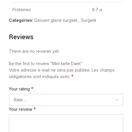
Protéines
9.7 g
Categories:
Dessert glacé surgelé
,
Surgelé
Acides gras saturés
12 g
Reviews
Glucides
39 g
There are no reviews yet.
Matières grasses
28 g
Be the first to review “Mini tarte Daim”
Sucres
36 g
Votre adresse e-mail ne sera pas publiée.
Les champs
*
obligatoires sont indiqués avec
*
Your rating
*
Your review