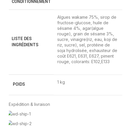
CONDITIONNEMENT
Algues wakame 75%, sirop de
fructose-glucose, huile de
sésame 4%, agar(algue
rouge), grain de sésame 3%,
LISTE DES
sucre, vinaigre(riz, eau, koji de
INGRÉDIENTS
riz, sucre), sel, protéine de
soja hydrolisée, exhausteur de
coût E621, E631, E627, piment
rouge, colorants: E102,E133
1 kg
POIDS
Expédition & livraison