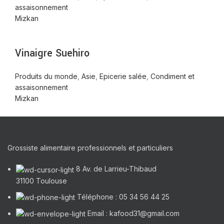
assaisonnement
Mizkan
Vinaigre Suehiro
Produits du monde
,
Asie
,
Epicerie salée
,
Condiment et
assaisonnement
Mizkan
Grossiste alimentaire professionnels et particuliers
8 Av. de Larrieu-Thibaud
31100 Toulouse
Téléphone : 05 34 56 44 25
Email : kafood31@gmail.com