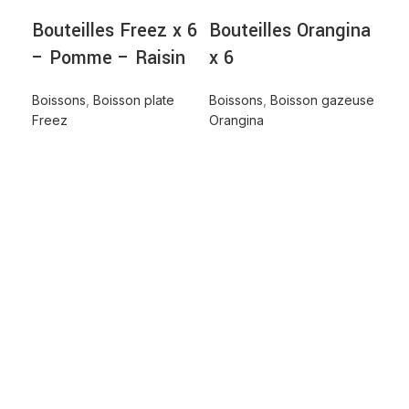
Bouteilles Freez x 6
Bouteilles Orangina
– Pomme – Raisin
x 6
Boissons
,
Boisson plate
Boissons
,
Boisson gazeuse
Freez
Orangina
Bo
Boi
Pep