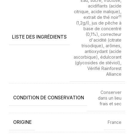
Eau, sucre, fructose,
acidifiants (acide
citrique, acide malique),
extrait de thé noir⁽¹⁾
(1,2g/l), jus de pêche à
base de concentré
(0,1%), correcteur
LISTE DES INGRÉDIENTS
d'acidité (citrate
trisodique), arômes,
antioxydant (acide
ascorbique), édulcorant
(glycosides de stéviol),
Vérifié Rainforest
Alliance
Conserver
CONDITION DE CONSERVATION
dans un lieu
frais et sec
ORIGINE
France