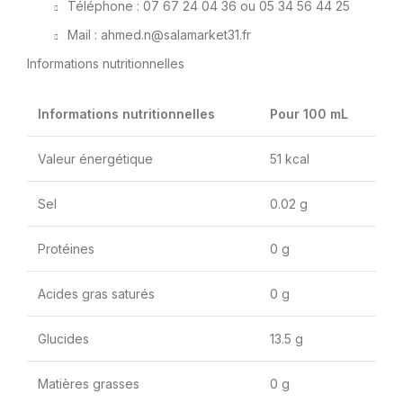
Téléphone : 07 67 24 04 36 ou 05 34 56 44 25
Mail : ahmed.n@salamarket31.fr
Informations nutritionnelles
Informations nutritionnelles
Pour 100 mL
Valeur énergétique
51 kcal
Sel
0.02 g
Protéines
0 g
Acides gras saturés
0 g
Glucides
13.5 g
Matières grasses
0 g