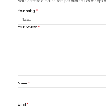
Votre adresse e-mail ne sera pas publiée.
Les champs ob
*
Your rating
*
Your review
*
Name
*
Email