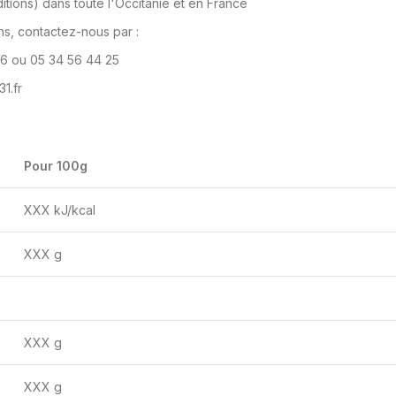
tions) dans toute l'Occitanie et en France
ns, contactez-nous par :
6 ou 05 34 56 44 25
1.fr
Pour 100g
XXX kJ/kcal
XXX g
XXX g
XXX g