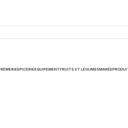
CRÈMERIE
EPICERIE
EQUIPEMENT
FRUITS ET LÉGUMES
MARÉE
PRODUI