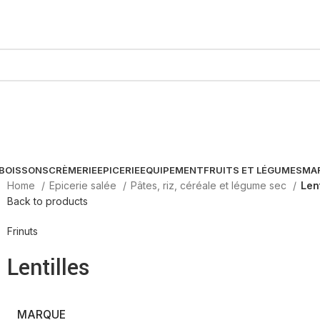
BOISSONS
CRÈMERIE
EPICERIE
EQUIPEMENT
FRUITS ET LÉGUMES
MA
Home
Epicerie salée
Pâtes, riz, céréale et légume sec
Lent
Back to products
Frinuts
Lentilles
MARQUE