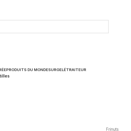
RÉE
PRODUITS DU MONDE
SURGELÉ
TRAITEUR
illes
Frinuts