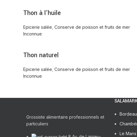
Thon à l’huile
Epicerie salée
,
Conserve de poisson et fruits de mer
Inconnue
Thon naturel
Epicerie salée
,
Conserve de poisson et fruits de mer
Inconnue
SALAMARK
Bordeau
Grossiste alimentaire professionnels et
particuliers
Chambé
Le Mans 
8 Av. de Larrieu-