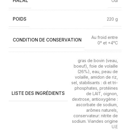
HALAL
Oui
POIDS
220 g
Au froid entre
CONDITION DE CONSERVATION
0° et +4°C
gras de bovin (veau,
boeuf), foie de volaille
(26%), eau, peau de
volaille, amidon de riz,
sel, stabilisants : di et tri-
phosphates, protéines
LISTE DES INGRÉDIENTS
de LAIT, oignon,
dextrose, antioxygène :
ascorbate de sodium,
arômes naturels,
conservateur: nitrite de
sodium. Viandes origine
U.E