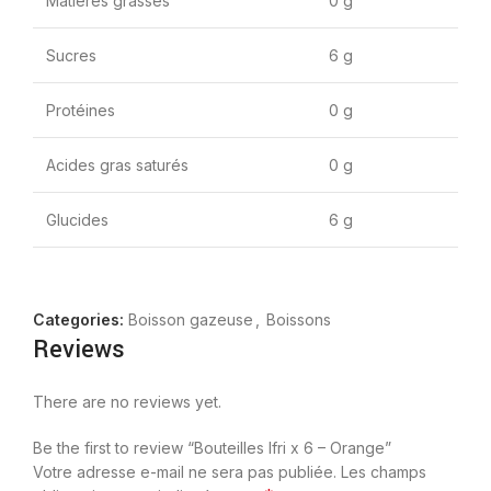
Matières grasses
0 g
Sucres
6 g
Protéines
0 g
Acides gras saturés
0 g
Glucides
6 g
Categories:
Boisson gazeuse
,
Boissons
Reviews
There are no reviews yet.
Be the first to review “Bouteilles Ifri x 6 – Orange”
Votre adresse e-mail ne sera pas publiée.
Les champs