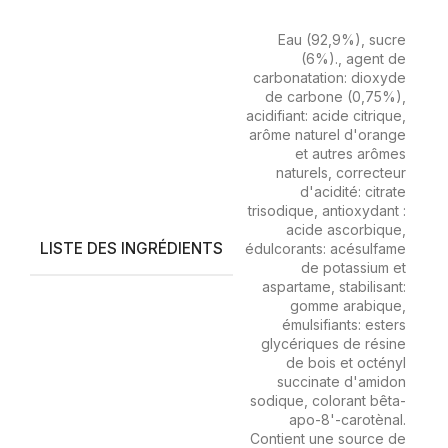
Eau (92,9%), sucre
(6%)., agent de
carbonatation: dioxyde
de carbone (0,75%),
acidifiant: acide citrique,
arôme naturel d'orange
et autres arômes
naturels, correcteur
d'acidité: citrate
trisodique, antioxydant :
acide ascorbique,
LISTE DES INGRÉDIENTS
édulcorants: acésulfame
de potassium et
aspartame, stabilisant:
gomme arabique,
émulsifiants: esters
glycériques de résine
de bois et octényl
succinate d'amidon
sodique, colorant bêta-
apo-8'-carotènal.
Contient une source de